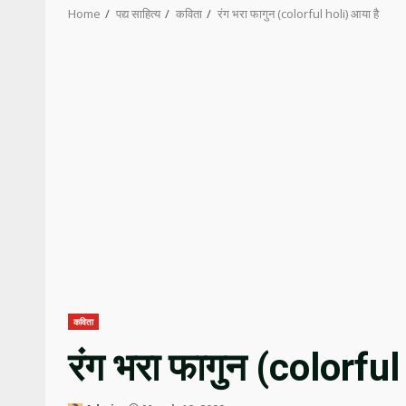
Home
पद्य साहित्य
कविता
रंग भरा फागुन (colorful holi) आया है
कविता
रंग भरा फागुन (colorful