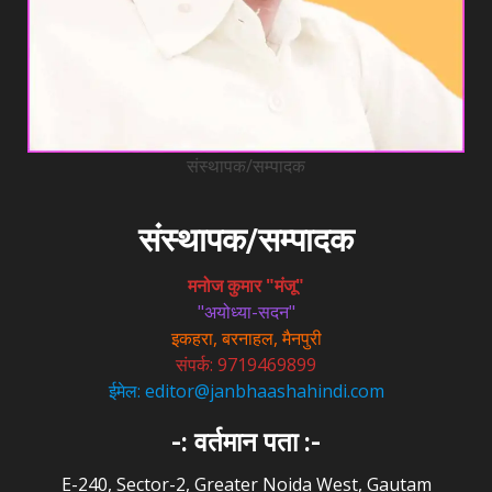
संस्थापक/सम्पादक
संस्थापक/सम्पादक
मनोज कुमार "मंजू"
"अयोध्या-सदन"
इकहरा, बरनाहल, मैनपुरी
संपर्क: 9719469899
ईमेल: editor@janbhaashahindi.com
-: वर्तमान पता :-
E-240, Sector-2, Greater Noida West, Gautam