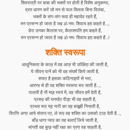
शिवरात्री पर बाबा की भक्तों पर होती है विशेष अनुकम्पा,
व्रत धारण करें जो मन से फल मिलता बिना विलंबा,
भक्तों के संग-संग सदा ही महादेव रहते हैं,
मन प्रसन्न हो जाता है जब़ ॐ नमः शिवाय हम़ कहते है…,
डेरा उनका कैलाश पर, कैलाशपति हम कहते हैं,
मन प्रसन्न हो जाता है जब़ ॐ नमः शिवाय हम़ कहते हैं…!
शक्ति स्वरूपा
आधुनिकता के काल़ में वह आज़ भी उपेक्षित़ की जाती है,
ये जीवऩ पानें को भी वह संघर्षं किये जाती है,
सफऱ है इसका कठिनाइयों से भरा,
आरम्भ़ से ही वह शक्ति स्वरूपा बऩ जाती है…,
पालती है नौ माह़ स्वयं में, वह जीवऩ हमें देती है,
प्रसव़ की घनघोऱ पीड़ा भी वह सहती है,
प्रथम़ रूप़ यह़ नारी का वह़ बखूबी निभाती है,
विपत्ति अगऱ आये संताऩ पऱ, ले रूप़ वह शक्ति का उसको टाल़ देती है…,
बाँध़ धागा प्याऱ का वह बलाएँ लिये जाती है,
मांगती वह कुछ़ नहीं रक्षा का प्रण़ वह चाहती है,