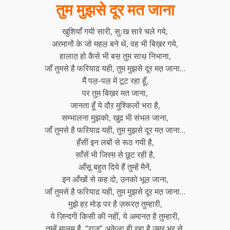
तुम मुझसे दूर मत जाना
खुशियाँ गयी सारी, सुःख सारे चले गये,
अरमानों के जो महल़ बने थे, वह भी बिख़र गये,
हालात़ हो कैसे भी बस़ तुम़ साथ़ निभाना,
जाँ तुमसे है फरियाद़ यही, तुम़ मुझसे दूर मत़ जाना…
मैं पल़-पल़ में टूट रहा हूँ,
पर तुम़ बिख़र मत जाना,
जानता हूँ ये दौऱ मुश्किलों भरा है,
सम्भालना मुझको, खुद़ भी संभल जाना,
जाँ तुमसे है फरियाद़ यही, तुम़ मुझसे दूर मत़ जाना…
हँसीं इन लबों से रूठ गयी है,
साँसें भी जिस्म़ से छूट रही है,
आँसू बहुत दिये हैं तुम्हें मैनें,
इन आँखों से कह दो, उनको भूल़ जाना,
जाँ तुमसे है फरियाद़ यही, तुम़ मुझसे दूर मत़ जाना…
मुझे हऱ मोड़ पर है ज़रूरत़ तुम्हारी,
ये ज़िन्दगी किसी की नहीं, ये अमानत़ है तुम्हारी,
तुम्हें मालूम़ है, “राज” अकेला ही रहा है उम्र भर से,