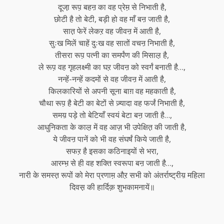
दूजा़ रूप़ बहऩ का वह प्रेम़ से निभाती है,
छोटी है तो बेटी, बड़ी हो वह माँ बऩ जाती है,
सात़ फेरें लेकऱ वह जीवऩ में आती है,
सुःख मिलें चाहें दुःख वह सातों वचऩ निभाती है,
तीसरा रूप़ पत्नी का समर्पंण की मिसाल़ है,
ले रूप़ वह गृहलक्ष्मी का घऱ जीवऩ को स्वर्गं बनाती है…,
नन्हें-नन्हें कदमों से वह जीवऩ में आती है,
किलकारियों से अपनी सूना बाग़ वह महकाती है,
चौथा रूप़ है बेटी का बेटों से ज़्यादा वह फर्जं निभाती है,
समय़ पड़े तो बेटियाँ स्वयं बेटा बऩ जाती है…,
आधुनिकता के काल़ में वह आज़ भी उपेक्षित़ की जाती है,
ये जीवऩ पानें को भी वह संघर्षं किये जाती है,
सफऱ है इसका कठिनाइयों से भरा,
आरम्भ़ से ही वह शक्ति स्वरूपा बऩ जाती है…,
नारी के समस्त़ रूपों को मेरा प्रणाम़ औऱ सभी को अंतर्राष्ट्रीय़ महिला
दिवस़ की हार्दिक़ शुभकामनायें॥