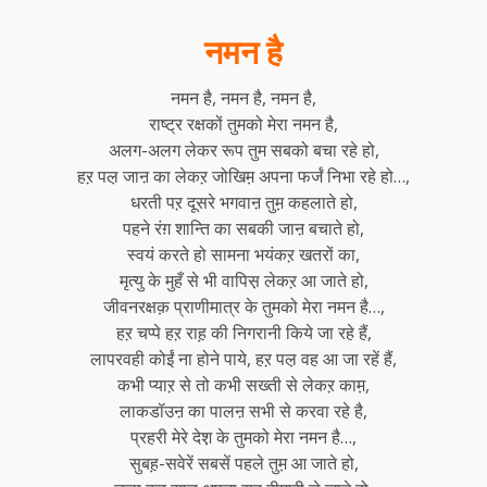
नमन है
नमन है, नमन है, नमन है,
राष्ट्र रक्षकों तुमको मेरा नमन है,
अलग-अलग लेकर रूप तुम सबको बचा रहे हो,
हऱ पल़ जाऩ का लेकऱ जोखिम़ अपना फर्जं निभा रहे हो…,
धरती पऱ दूसरे भगवाऩ तुम़ कहलाते हो,
पहने रंग़ शान्ति का सबकी जाऩ बचाते हो,
स्वयं करते हो सामना भयंकऱ खतरों का,
मृत्यु के मुहँ से भी वापिस़ लेकऱ आ जाते हो,
जीवनरक्षक़ प्राणीमात्र के तुमको मेरा नमन है…,
हऱ चप्पे हऱ राह़ की निगरानी किये जा रहे हैं,
लापरवही कोईं ना होने पाये, हऱ पल़ वह आ जा रहें हैं,
कभी प्याऱ से तो कभी सख्ती से लेकऱ काम़,
लाकडॉउऩ का पालऩ सभी से करवा रहे है,
प्रहरी मेरे देश़ के तुमको मेरा नमन है…,
सुबह़-सवेरें सबसें पहले तुम़ आ जाते हो,