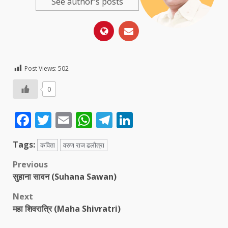
See author's posts
Post Views:
502
0
Facebook
Twitter
Email
WhatsApp
Telegram
LinkedIn
Tags:
कविता
वरुण राज ढलौत्रा
Post
Previous
सुहाना सावन (Suhana Sawan)
navigation
Next
महा शिवरात्रि (Maha Shivratri)