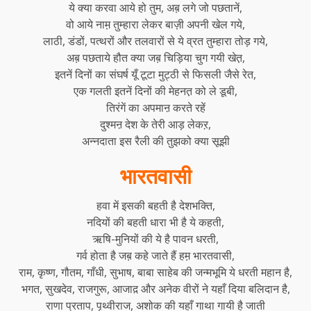
ये क्या करवा आये हो तुम, अब़ लगे जो पछतानें,
वो आये नाम़ तुम्हारा लेकर बाज़ी अपनी खेल गये,
लाठी, डंडों, पत्थरों और तलवारों से ये व्रत तुम्हारा तोड़ गये,
अब़ पछताये हौत क्या जब़ चिड़िया चुग गयी खेत़,
इतनें दिनों का संघर्ष यूँ टूटा मुट्ठी से फिसली जैसे रेत,
एक गलती इतनें दिनों की मेहनत़ को ले डूबी,
तिरंगें का अपमाऩ करते रहें
दुश्मऩ देश के तेरी आड़ लेकऱ,
अन्नदाता इस रैली की तुझको क्या सूझी
भारतवासी
हवा में इसकी बहती है देशभक्ति,
नदियों की बहती धारा भी है ये कहती,
ऋषि-मुनियों की ये है पावन धरती,
गर्व होता है जब़ कहे जाते हैं हम़ भारतवासी,
राम, कृष्ण, गौतम, गाँधी, सुभाष, बाबा साहेब की जन्मभूमि ये धरती महान है,
भगत,
सुखदेव
, राजगुरू, आजाद़ और अनेक वीरों ने यहाँ दिया बलिदान है,
राणा प्रताप, पृथ्वीराज, अशोक की यहाँ गाथा गायी है जाती