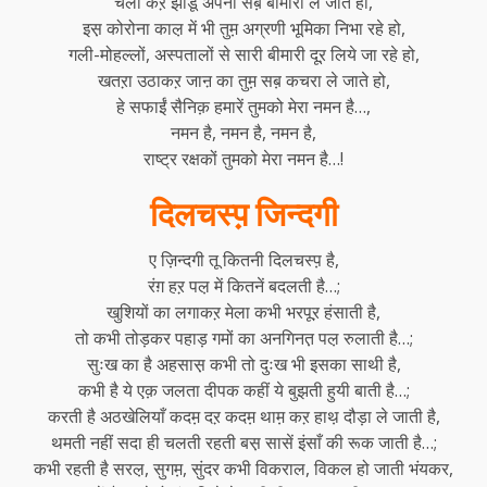
चला कऱ झाडू अपना सब़ बीमारी ले जाते हो,
इस़ कोरोना काल़ में भी तुम़ अग्रणी भूमिका निभा रहे हो,
गली-मोहल्लों, अस्पतालों से सारी बीमारी दूऱ लिये जा रहे हो,
खतऱा उठाकऱ जाऩ का तुम़ सब़ कचरा ले जाते हो,
हे सफाईं सैनिक़ हमारें तुमको मेरा नमन है…,
नमन है, नमन है, नमन है,
राष्ट्र रक्षकों तुमको मेरा नमन है…!
दिलचस्प़ जिन्दगी
ए ज़िन्दगी तू कितनी दिलचस्प़ है,
रंग़ हऱ पल़ में कितनें बदलती है…;
खुशियों का लगाकऱ मेला कभी भरपूऱ हंसाती है,
तो कभी तोड़कर पहाड़ गमों का अनगिनत़ पल़ रुलाती है…;
सुःख का है अहसास़ कभी तो दुःख भी इसका साथी है,
कभी है ये एक़ जलता दीपक कहीं ये बुझती हुयी बाती है…;
करती है अठखेलियाँ कदम़ दऱ कदम़ थाम़ कऱ हाथ़ दौड़ा ले जाती है,
थमती नहीं सदा ही चलती रहती बस़ सासें इंसाँ की रूक जाती है…;
कभी रहती है सरल़, सुगम़, सुंदर कभी विकराल, विकल हो जाती भंयकर,