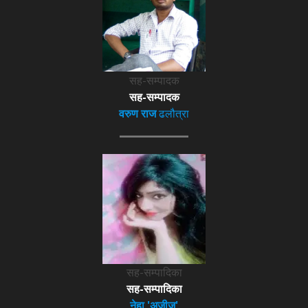
सह-सम्पादक
सह-सम्पादक
वरुण राज
ढलौत्रा
सह-सम्पादिका
सह-सम्पादिका
नेहा 'अजीज़'