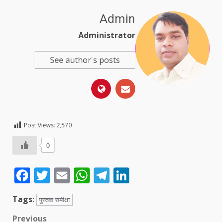
Admin
Administrator
See author's posts
Post Views:
2,570
0
Facebook
Twitter
Email
WhatsApp
Telegram
LinkedIn
Tags:
पुस्तक समीक्षा
Post
Previous