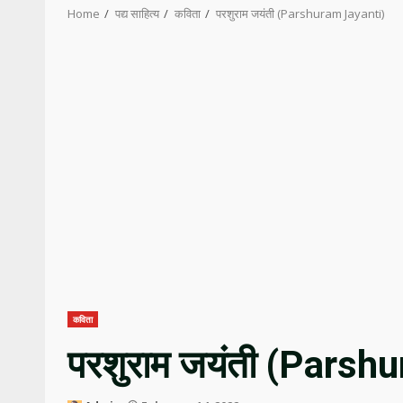
Home
पद्य साहित्य
कविता
परशुराम जयंती (Parshuram Jayanti)
कविता
परशुराम जयंती (Parsh