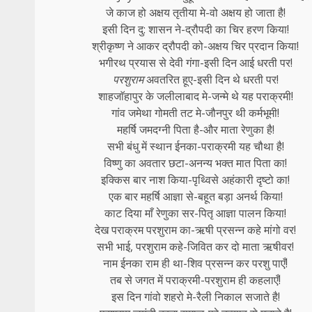
जे काज हो अक्षय तृतीया मे-वो अक्षय हो जाता है!
इसी दिन दु: शासन ने-द्रौपदी का चिर हरण किया!
श्रीकृष्ण ने आकर द्रौपदी को-अक्षय चिर प्रदान किया!
भगीरथ प्रयास से देवी गंगा-इसी दिन आई धरती पर!
परशुराम
अवतरित हूए-इसी दिन थे धरती पर!
शाहजाॅहापुर के जलीलाबाद मे-जन्मे थे यह पराक्रमी!
गांव जमेथा गोमती तट मे-जौनपुर थी कर्मभूमी!
महर्षि जमदग्नी पिता है-और माता रेणुका है!
सभी बंधु में स्थान ईनका-पराक्रमी यह चौथा है!
विष्णु का अवतार छटा-अनन्य भक्त मात पिता का!
इक्किस बार नाश किया-पृथ्विसे अहंकारी दृष्टो का!
एक बार महर्षि आज्ञा से-बहूत बड़ा अनर्थ किया!
काट दिया माँ रेणुका सर-पितृ आज्ञा पालन किया!
देख पराक्रम परशुराम का-ऋषी प्रसन्न कहे मांगो वर!
सभी भाई, परशुराम कहे-जिवित कर दो माता ऋषीवर!
नाम ईनका राम ही था-शिव प्रसन्न कर परशु पाएँ!
तब से जगत में पराक्रमी-परशुराम ही कहलाएँ!
इस दिन गांवो शहरो मे-रैली निकाल सजाते है!