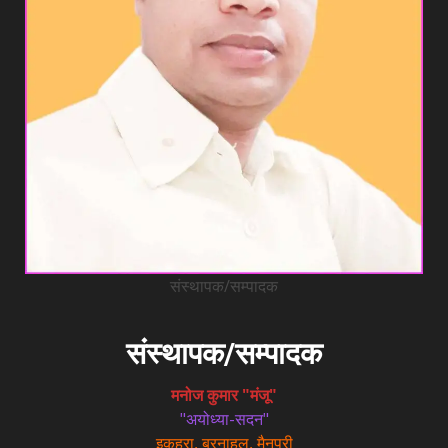
संस्थापक/सम्पादक
संस्थापक/सम्पादक
मनोज कुमार "मंजू"
"अयोध्या-सदन"
इकहरा, बरनाहल, मैनपुरी