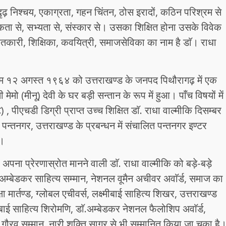
ृढ़ निश्चय, एकाग्रता, गहन चिंतन, ठोस इरादों, कठिन परिश्रम से
कता से, सभ्यता से, संस्कार से। उसका शिक्षित होना उसके विवेक
कारी, शिक्षिका, कवयित्री, समाजसेविका का नाम है डाॅ। राधा
ा जन्म १२ अगस्त १९६४ को उत्तराखण्ड के जनपद पिथौरागढ़ में एक
मो (मीनू) देवी के घर बड़ी सन्तान के रूप में हुआ। पाँच विषयों में
पीएचडी डिग्री प्राप्त उच्च शिक्षित डाॅ. राधा वाल्मीकि दिसम्बर
लय पन्तनगर, उत्तराखण्ड के प्रबन्धन में संचालित पन्तनगर इण्टर
ं।
पना प्रेरणास्रोत मानने वाली डाॅ. राधा वाल्मीकि को बड़े-बड़े
डाॅ.अम्बेडकर साहित्य सम्मान, नेशनल वूमैन अचीवर अवाॅर्ड, समाज का
षा मार्तण्ड, ग्लोबल एचीवर्स, लक्ष्मीबाई साहित्य शिखर, उत्तराखण्ड
मीबाई साहित्य शिरोमणि, डाॅ.अम्बेडकर नेशनल फैलोशिप अवाॅर्ड,
गौरव सम्मान, नारी शक्ति सागर से भी सम्मानित किया जा चुका है