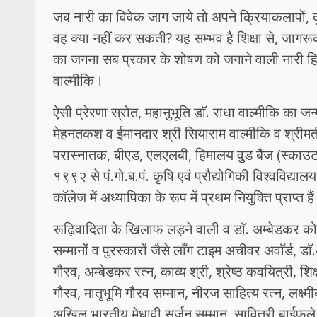
जब नारी का विवेक जाग जाये तो अपने क्रियाकलापों, द
वह क्या नहीं कर सकती? यह सम्भव है शिक्षा से, जागरू
का जगना सब प्रकार के शोषण को जगाने वाली नारी हित
वाल्मीकि।
ऐसी प्रेरणा स्रोत, महानुभूति डाॅ. राधा वाल्मीकि क
मेहनतकश व ईमानदार श्री सियाराम वाल्मीकि व श्रीमती मे
परास्नातक, बीएड, एलएलबी, हिमालय वुड बैज (स्काउट) , 
१९९२ से पं.गो.ब.पं. कृषि एवं प्रौद्योगिकी विश्वविद्या
काॅलेज में अध्यापिका के रूप में प्रथम नियुक्ति प्राप्त है
रूढ़िवादिता के खिलाफ लड़ने वाली व डाॅ. अम्बेडकर को अ
सम्मानों व पुरस्कारों जैसे लाँग टाइम अचीवर अवाॅर्ड, 
गौरव, अम्बेडकर रत्न, काव्य श्री, श्रेष्ठ कवयित्री, शिक्
गौरव, मातृभूमि गौरव सम्मान, नीरज साहित्य रत्न, लक्ष्
अखिल भारतीय मेधावी सर्जन सम्मान,
सावित्री बाईफुले