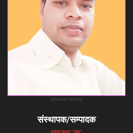
संस्थापक/सम्पादक
संस्थापक/सम्पादक
मनोज कुमार "मंजू"