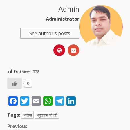
Admin
Administrator
See author's posts
Post Views:
578
0
Facebook
Twitter
Email
WhatsApp
Telegram
LinkedIn
Tags:
आलेख
भबुताराम चौधरी
Post
Previous