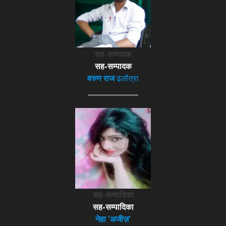
सह-सम्पादक
सह-सम्पादक
वरुण राज
ढलौत्रा
सह-सम्पादिका
सह-सम्पादिका
नेहा 'अजीज़'