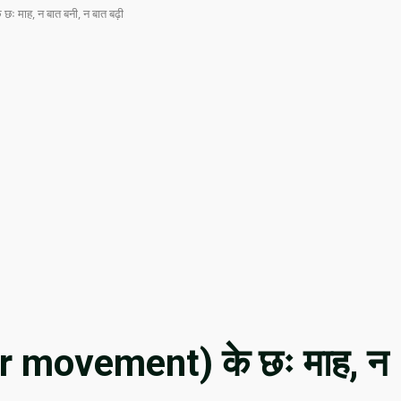
माह, न बात बनी, न बात बढ़ी
r movement) के छः माह, न