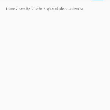
MENU
Home
पद्य साहित्य
कविता
सूनी दीवारें (deserted walls)