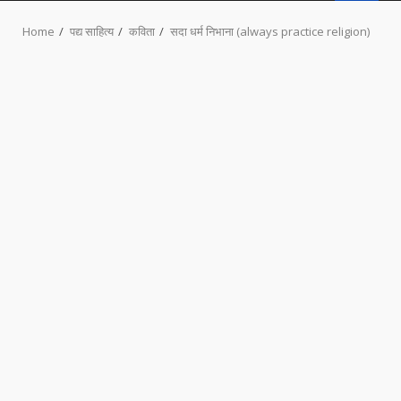
MENU
Home
पद्य साहित्य
कविता
सदा धर्म निभाना (always practice religion)