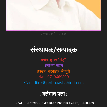
संस्थापक/सम्पादक
संस्थापक/सम्पादक
मनोज कुमार "मंजू"
"अयोध्या-सदन"
इकहरा, बरनाहल, मैनपुरी
संपर्क: 9719469899
ईमेल: editor@janbhaashahindi.com
-: वर्तमान पता :-
E-240, Sector-2, Greater Noida West, Gautam