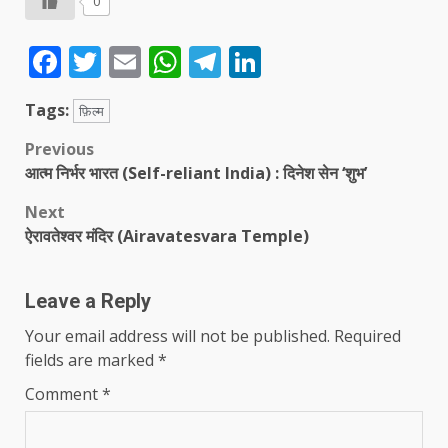
0
Facebook
Twitter
Email
WhatsApp
Telegram
LinkedIn
Tags:
फ़िल्म
Post
Previous
आत्म निर्भर भारत (Self-reliant India) : दिनेश सेन ‘शुभ’
navigation
Next
ऐरावतेश्वर मंदिर (Airavatesvara Temple)
Leave a Reply
Your email address will not be published.
Required
fields are marked
*
Comment
*