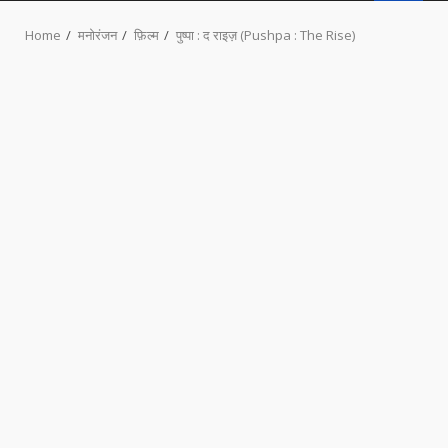
MENU
Home
मनोरंजन
फ़िल्म
पुष्पा : द राइज़ (Pushpa : The Rise)