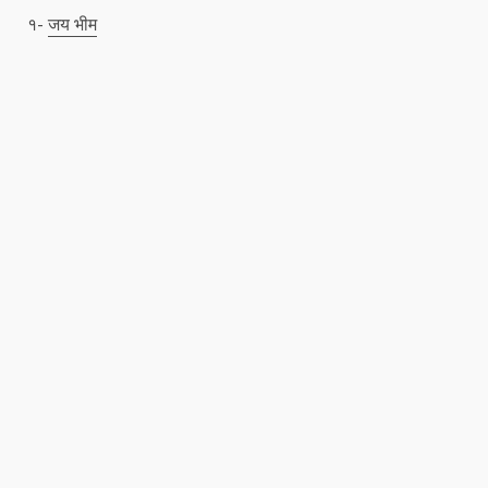
१-
जय भीम