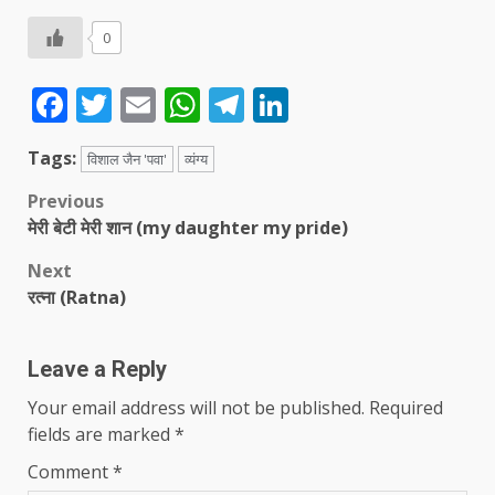
0
Facebook
Twitter
Email
WhatsApp
Telegram
LinkedIn
Tags:
विशाल जैन 'पवा'
व्यंग्य
Post
Previous
मेरी बेटी मेरी शान (my daughter my pride)
navigation
Next
रत्ना (Ratna)
Leave a Reply
Your email address will not be published.
Required
fields are marked
*
Comment
*