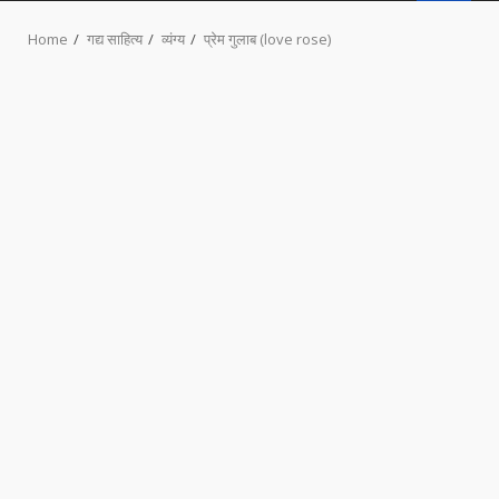
MENU
Home
गद्य साहित्य
व्यंग्य
प्रेम गुलाब (love rose)