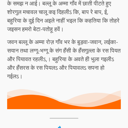
के समझ न आई। बल्लू के अम्मा गाँव में छाती पीटते हुए
शोरगुल मचावल चालू कइ दिहलीऽ कि, बाप रे बाप, ई,
बहुरिया के दुई दिन अइले नाहीं भइल कि कहतिया कि तोहरे
जइसन हमरो बेटा-पतोहू हवें।
जवन बल्लू के अम्मा रोज़ गाँव भर के बुड़वा-जवान, लईका-
सयान तथा लग्गू-भग्गू के संग हँसी के हँसगुल्ला के रस पियत
और पियावत रहलीऽ,। बहुरिया के अवते ही भुला गइलीऽ
और हँसरस के रस पियलऽ और पियावलऽ सपना हो
गईलऽ।