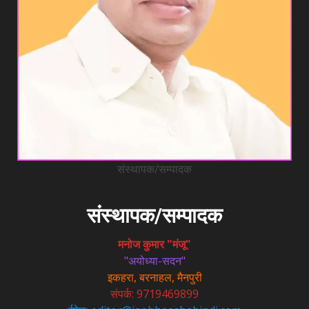
संस्थापक/सम्पादक
संस्थापक/सम्पादक
मनोज कुमार "मंजू"
"अयोध्या-सदन"
इकहरा, बरनाहल, मैनपुरी
संपर्क: 9719469899