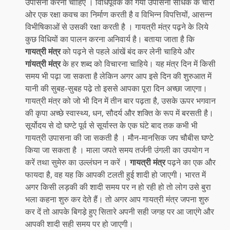
उपासना करनी चाहिए । विधिपूर्वक की गयी उपासना साधक के चारों
ओर एक रक्षा कवच का निर्माण करती है व विभिन्न विपत्तियों, आसन्न
विभीषिकाओं से उसकी रक्षा करती है । गायत्री मंत्र पढ़ने के लिये
कुछ विधियों का पालन करना अनिवार्य है। बताया जाता है कि
गायत्री मंत्र
को पढ़ने से पहले आंखें बंद कर लेनी चाहिये और
गांयत्री मंत्र
के हर शब्‍द को विचारना चाहिये। यह मंत्र दिन में किसी
समय भी पढ़ा जा सकता है लेकिन अगर आप इसे दिन की शुरुआत में
यानी की सुबह-सुबह पढे़ तो इससे आपका पूरा दिन अच्‍छा जाएगा।
गायत्री मंत्र को जो भी दिन में तीन बार पढ़ता है, उसके ऊपर भगवान
की कृपा अच्‍छे स्‍वास्‍थ्‍य, धन, सौदर्य और शक्‍ति के रूप में बरसती है।
सूर्योदय से दो घण्टे पूर्व से सूर्यास्त के एक घंटे बाद तक कभी भी
गायत्री उपासना की जा सकती है । मौन-मानसिक जप चौबीस घण्टे
किया जा सकता है । माला जपते समय तर्जनी उंगली का उपयोग न
करें तथा सुमेरु का उल्लंघन न करें ।
गायत्री मंत्र
पढ़ने का एक और
फायदा है, वह यह कि आपकी टलती हुई शादी हो जाएगी। भारत में
अगर किसी लड़की की शादी समय पर न हो रही हो तो लोग उसे बुरा
भला कहना शुरु कर देते हैं। तो अगर आप गायत्री मंत्र जपना शुरु
कर दें तो आपके बिगडे़ हुए सितारे अपनी सही जगह पर आ जाएंगे और
आपकी शादी सही समय पर हो जाएगी।