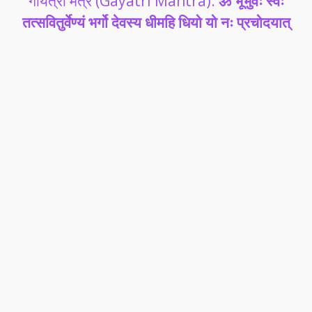
गायत्री मंत्र (Gayatri Mantra):
ॐ भूर्भुवः स्वः
तत्सवितुर्वेण्यं भर्गो देवस्य धीमहि धियो यो नः प्रचोदयात्