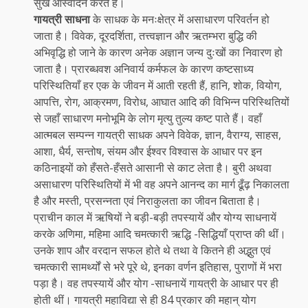
सुख आस्वादन करते हैं।
गायत्री साधना
के साधक के मनःक्षेत्र में असाधारण परिवर्तन हो
जाता है। विवेक, दूरदर्शिता, तत्त्वज्ञान और ऋतम्भरा बुद्धि की
अभिवृद्धि हो जाने के कारण अनेक अज्ञान जन्य दुःखों का निवारण हो
जाता है। प्रारब्धवश अनिवार्य कर्मफल के कारण कष्टसाध्य
परिस्थितियाँ हर एक के जीवन में आती रहती हैं, हानि, शोक, वियोग,
आपत्ति, रोग, आक्रमण, विरोध, आघात आदि की विभिन्न परिस्थितियों
से जहाँ साधारण मनोभूमि के लोग मृत्यु तुल्य कष्ट पाते हैं। वहाँ
आत्मबल सम्पन्न गायत्री साधक अपने विवेक, ज्ञान, वैराग्य, साहस,
आशा, धैर्य, सन्तोष, संयम और ईश्वर विश्वास के आधार पर इन
कठिनाइयों को हँसते-हँसते आसानी से काट लेता है। बुरी अथवा
असाधारण परिस्थितियों में भी वह अपने आनन्द का मार्ग ढूँढ़ निकालता
है और मस्ती, प्रसन्नता एवं निराकुलता का जीवन बिताता है।
प्राचीन काल में ऋषियों ने बड़ी-बड़ी तपस्यायें और योग्य साधनायें
करके अणिमा, महिमा आदि चमत्कारी ऋद्धि -सिद्धियाँ प्राप्त की थीं।
उनके शाप और वरदान सफल होते थे तथा वे कितने ही अद्भुत एवं
चमत्कारी सामर्थ्यों से भरे पूरे थे, इनका वर्णन इतिहास, पुराणों में भरा
पड़ा है। वह तपस्यायें और योग -साधनायें गायत्री के आधार पर ही
होती थीं। गायत्री महाविद्या से ही 84 प्रकार की महान् योग