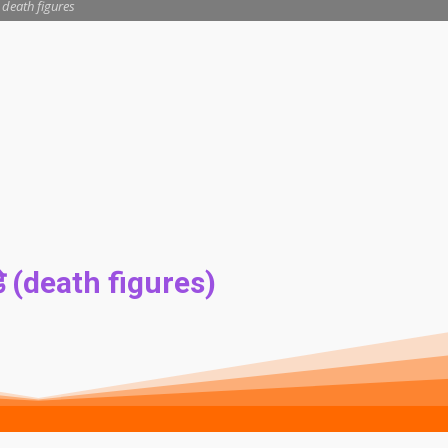
death figures
ड़े (death figures)