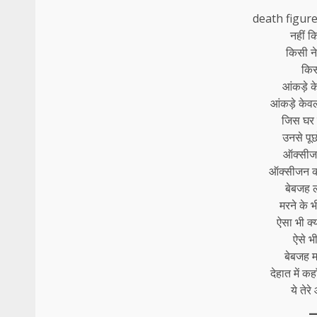
death figures: 
नहीं क
किसी ने
किसी
आंकड़े क
आंकड़े केवल
जिस घर न
उनसे पूछ
ऑक्सीजन
ऑक्सीजन की
बेबजह ल
मरने के 
ऐसा भी क्
ऐसे भ
बेबजह म
देहात में क
ये तेर