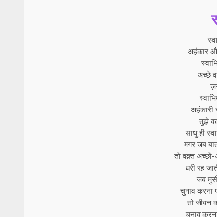
स
स्व
अहंकार और
स्वा
अच्छे 
ज़र
स्वाभि
अहंकारी 
तुझे व
साधु ही स्
मगर जब बात
तो वक़्त अच्छों
धरी रह जात
जब मुस
चुनाव करना प
तो जीवन क
चुनाव करना