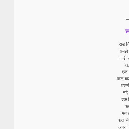
रोड क
समझे
गाड़ी 
खू
एक 
फल बाले
अस्स
नई 
एक 
फल
मन 
फल से
अपना 