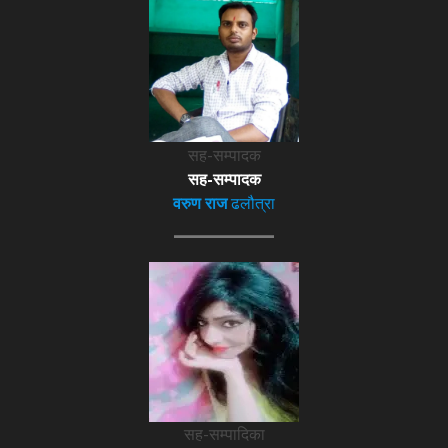
सह-सम्पादक
सह-सम्पादक
वरुण राज
ढलौत्रा
सह-सम्पादिका