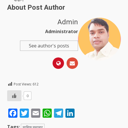
About Post Author
Admin
Administrator
See author's posts
Post Views:
612
0
Facebook
Twitter
Email
WhatsApp
Telegram
LinkedIn
Tags:
साहित्य समाचार