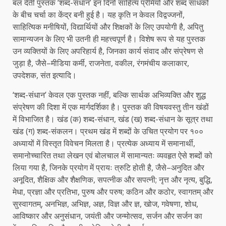
बल देती पुस्तक ‘शब्द-संधान’ इन दिनों साहित्य प्रेमियों और शब्द साधकों
के बीच चर्चा का केंद्र बनी हुई है। यह कृति न केवल विद्वज्जनों,
साहित्यिक मनीषियों, विद्यार्थियों और शिक्षकों के लिए उपयोगी है, अपितु
सामान्यजन के लिए भी उतनी ही महत्त्वपूर्ण है। विशेष रूप से यह पुस्तक
उन व्यक्तियों के लिए अपरिहार्य है, जिनका कार्य संवाद और संप्रेषण से
जुड़ा है, जैसे–मीडिया कर्मी, राजनेता, वकील, रंगमंचीय कलाकार,
उपदेशक, संत इत्यादि।
‘शब्द-संधान’ केवल एक पुस्तक नहीं, बल्कि सार्थक अभिव्यक्ति और शुद्ध
संप्रेषण की दिशा में एक मार्गदर्शिका है। पुस्तक की विषयवस्तु तीन खंडों
में विभाजित है। खंड (क) शब्द-संधान, खंड (ख) शब्द-संधान के सूत्र तथा
खंड (ग) शब्द-संकलन। प्रथम खंड में शब्दों के उचित प्रयोग पर १००
अध्यायों में विस्तृत विवेचन मिलता है। प्रत्येक अध्याय में समानार्थी,
समानोच्चारित तथा लेखन एवं बोलचाल में सामान्यतः व्यवहृत ऐसे शब्दों को
लिया गया है, जिनके प्रयोग में प्रायः त्रुटि होती है, जैसे–अनुदित और
अनूदित, शैक्षिक और शैक्षणिक, सपत्नीक और सपत्नी; नृत्त और नृत्य, बुद्धि,
मेधा, प्रज्ञा और प्रतिभा, पुरुष और परुष; कठिन और कठोर, स्वागतम् और
सुस्वागतम्, अनभिज्ञ, अभिज्ञ, अज्ञ, विज्ञ और ज्ञ, खोज, गवेषणा, शोध,
आविष्कार और अनुसंधान, जयंती और जन्मोत्सव, सर्जन और सर्जन का