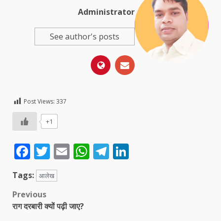
Administrator
See author's posts
Post Views:
337
+1
Facebook
Twitter
Email
WhatsApp
Telegram
LinkedIn
Tags:
आलेख
Post
Previous
राग दरबारी क्यों पढ़ी जाए?
navigation