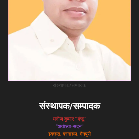
संस्थापक/सम्पादक
संस्थापक/सम्पादक
मनोज कुमार "मंजू"
"अयोध्या-सदन"
इकहरा, बरनाहल, मैनपुरी