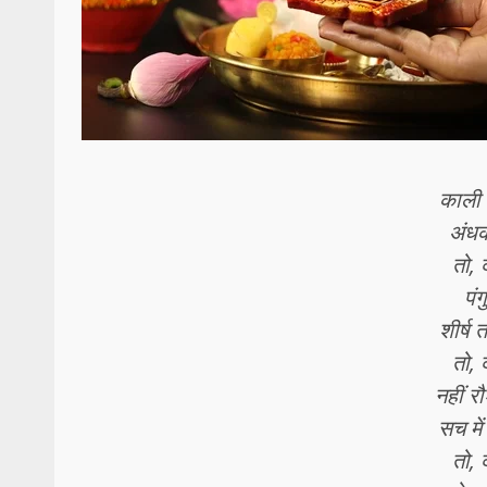
काली 
अंधक
तो, 
पंग
शीर्ष
तो, 
नहीं 
सच मे
तो, 