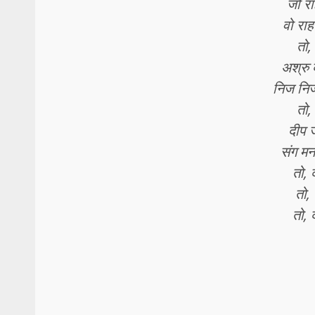
जो रा
वो रा
तो,
अश्रु 
निज निज
तो,
दीप 
संग मन
तो, 
तो, 
तो, 