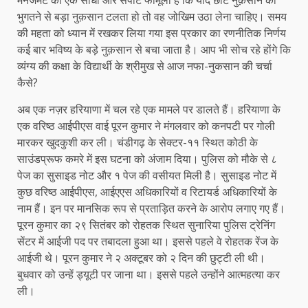
मैनेजमेंट का एक सीधा और सपाट फार्मूला है कि यदि छोटे नुक़सान को
भुगतने से बड़ा नुक़सान टलता हो तो वह जोखिम उठा लेना चाहिए। समय
की महता को ध्यान में रखकर लिया गया इस प्रकार का रणनीतिक निर्णय
कई बार भविष्य के बड़े नुक़सान से बचा जाता है। आप भी सोच रहे होंगे कि
व्यंग्य की कक्षा के विद्यार्थी के श्रीमुख से आज नफा-नुकसान की चर्चा
कैसे?
अब एक नज़र हरियाणा में चल रहे एक मामले पर डालते हैं। हरियाणा के
एक वरिष्ठ आईपीएस वाई पूरन कुमार ने मंगलवार को कनपटी पर गोली
मारकर खुदकुशी कर ली। चंडीगढ़ के सेक्टर-११ स्थित कोठी के
साउंडप्रूफ कमरे में इस घटना को अंजाम दिया। पुलिस को मौके से ८
पेज का सुसाइड नोट और १ पेज की वसीयत मिली है। सुसाइड नोट में
कुछ वरिष्ठ आईपीएस, आईएएस अधिकारियों व रिटायर्ड अधिकारियों के
नाम हैं। इन पर मानसिक रूप से प्रताड़ित करने के आरोप लगाए गए हैं।
पूरन कुमार का २९ सितंबर को रोहतक स्थित सुनारिया पुलिस ट्रेनिंग
सेंटर में आईजी पद पर तबादला हुआ था। इससे पहले वे रोहतक रेंज के
आईजी थे। पूरन कुमार ने २ अक्टूबर को २ दिन की छुट्टी ली थी।
बुधवार को उन्हें ड्यूटी पर जाना था। इससे पहले उन्होंने आत्महत्या कर
ली।