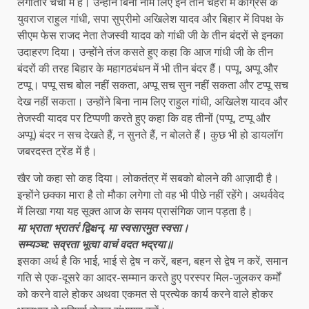
लगातार चर्चा में है। उन्होंने बिना नाम लिए इन तीन चेहरों में कांग्रेस के
युवराज राहुल गांधी, सपा सुप्रीमो अखिलेश यादव और बिहार में विपक्ष के
सीएम फेस राजद नेता तेजस्वी यादव को गांधी जी के तीन बंदरों से इनका
उदाहरण दिया। उन्होंने तंज कसते हुए कहा कि आज गांधी जी के तीन
बंदरों की तरह बिहार के महागठबंधन में भी तीन बंदर हैं। पप्पू, अप्पू और
टप्पू। पप्पू सच बोल नहीं सकता, अप्पू सच सुन नहीं सकता और टप्पू सच
देख नहीं सकता। उन्होंने बिना नाम लिए राहुल गांधी, अखिलेश यादव और
तेजस्वी यादव पर टिप्पणी करते हुए कहा कि वह तीनों (पप्पू, टप्पू और
अप्पू) बंदर न सच देखते हैं, न सुनते हैं, न बोलते हैं। कुछ भी हो डायलॉग
जबरदस्त ट्रेंड में है।
खैर जो कहा सो कह दिया। लोकतंत्र में सबको बोलने की आज़ादी है।
इन्होंने छक्का मारा है तो मौका लगेगा तो वह भी पीछे नहीं रहेंगे। अथर्ववेद
में लिखा गया यह सूक्त आज के समय प्रासंगिक जान पड़ता है।
मा भ्राता भ्रातरं द्विक्षन्‌, मा स्वसारमुत स्वसा।
सम्यञ्च: सव्रता भूत्वा वाचं वदत भद्रया॥
इसका अर्थ है कि भाई, भाई से द्वेष न करें, बहन, बहन से द्वेष न करें, समान
गति से एक-दूसरे का आदर-सम्मान करते हुए परस्पर मिल-जुलकर कर्मों
को करने वाले होकर अथवा एकमत से प्रत्येक कार्य करने वाले होकर