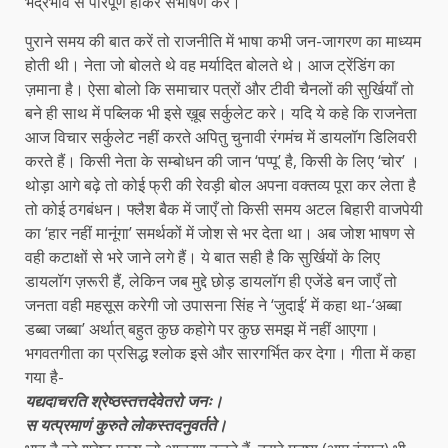
भद्रभाव से परिपूर्ण होकर संभाषण करें।
पुराने समय की बात करें तो राजनीति में भाषा कभी जन-जागरण का माध्यम
होती थी। नेता जो बोलते थे वह मर्यादित बोलते थे। आज ट्रेंडिंग का
ज़माना है। ऐसा बोलो कि समाचार पत्रों और टीवी चैनलों की सुर्खियाँ तो
बने ही साथ में पब्लिक भी इसे ख़ूब सर्कुलेट करे। यदि ये कहे कि राजनेता
आज विचार सर्कुलेट नहीं करते अपितु चुनावी रंगमंच में डायलॉग डिलिवरी
करते हैं। किसी नेता के सम्बोधन की जान ‘पप्पू’ है, किसी के लिए ‘चोर’ ।
थोड़ा आगे बढ़े तो कोई फ्री की रेवड़ी बोल अपना वक्तव्य पूरा कर लेता है
तो कोई ठगबंधन। फ्लैश बैक में जाएँ तो किसी समय अटल बिहारी वाजपेयी
का ‘हार नहीं मानूंगा’ समर्थकों में जोश से भर देता था। अब जोश भाषण से
वही कटाक्षों से भरे जाने लगे हैं। ये बात सही है कि सुर्खियों के लिए
डायलॉग ज़रूरी हैं, लेकिन जब मुद्दे छोड़ डायलॉग ही एजेंडे बन जाएँ तो
जनता वही महसूस करेगी जो उपासना सिंह ने ‘जुदाई’ में कहा था-‘अब्बा
डब्बा जब्बा’ अर्थात् बहुत कुछ कहोगे पर कुछ समझ में नहीं आएगा।
भगवतगीता का प्रसिद्ध श्लोक इसे और सारगर्भित कर देगा। गीता में कहा
गया है-
यद्यदाचरति श्रेष्ठस्तत्तदेवेतरो जनः।
स यत्प्रमाणं कुरुते लोकस्तदनुवर्तते।