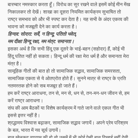
बारम्बार नमस्कार करता हूँ। विरोध का सुर रखने वाले इसमें कोई मीन मेंख
निकालकर तो देखें। शाखा का दूसरा नियमित कार्यक्रम सुभाषित तो
राष्ट्र समभाव को और भी स्पष्ट कर देता है। यह सभी के अंदर एकत्व की
भावना को मजबूती देने का कार्य करता है।
हिन्दव: सोदरा: सर्वे, न हिन्दू: पतितो भवेत्,
मम दीक्षा हिन्दू रक्षा, मम मंत्र: समानता।
इसका अर्थ है कि सभी हिंदू एक दूसरे के भाई-बहन (सहोदर) हैं, कोई भी
हिंदू पतित नहीं हो सकता। हिन्दू धर्म की रक्षा मेरा धर्म है और समानता मेरा
मंत्र है।
सामूहिक गीतों की बात हो तो सामाजिक सद्भाव, सामाजिक समरसता,
सामाजिक एकता से ये ओतप्रोत होते हैं। सुनने मात्र से राष्ट्र के प्रति
नतमस्तक होने को सब मजबूर हो जाते हैं।
हम करें राष्ट्र आराधना, तन से, मन से, धन से, तन-मन-धन जीवन से, हम
करें राष्ट्र आराधना।
संघ की आम बैठकों या विशेष कार्यक्रम में गाते जाने वाले एकल गीत भी
इससे इत्तर नहीं है।
श्रद्धामय विश्वास बढ़ाकर, सामाजिक सद्भाव जगायें। अपने प्रेम परिश्रम
के बल, भारत में नव सूर्य उगायें।
बात खेलकूद व्यायाम की हो तो उसमें में भी कोई ऐसी बात दिखाई नहीं देती