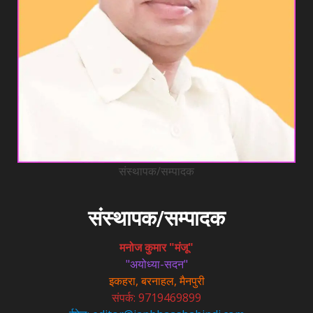
संस्थापक/सम्पादक
संस्थापक/सम्पादक
मनोज कुमार "मंजू"
"अयोध्या-सदन"
इकहरा, बरनाहल, मैनपुरी
संपर्क: 9719469899