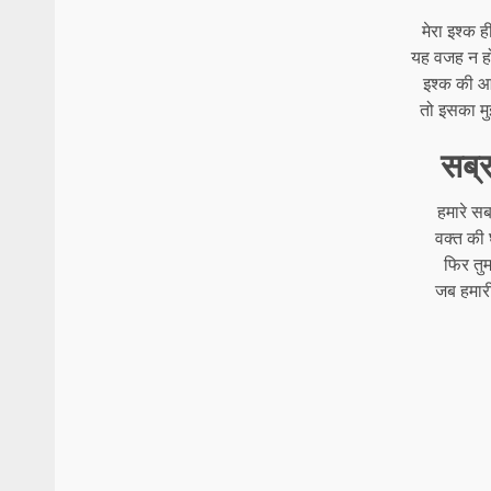
मेरा इश्क ह
यह वजह न होती
इश्क की आग
तो इसका मु
सब्र
हमारे सब
वक्त की घ
फिर तु
जब हमारी