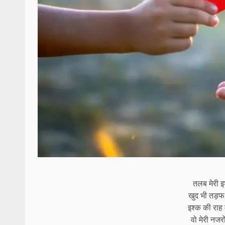
तलब मेरी इश
खुद भी तड़फ
इश्क की राह 
वो मेरी नजरो