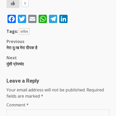
0
Facebook
Twitter
Email
WhatsApp
Telegram
LinkedIn
Tags:
कविता
Post
Previous
मेरा दुःख मेरा दीपक है
navigation
Next
मुंशी प्रेमचंद
Leave a Reply
Your email address will not be published.
Required
fields are marked
*
Comment
*