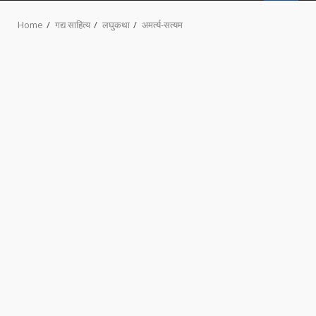
MENU
Home
गद्य साहित्य
लघुकथा
अमर्त्य-सत्यम