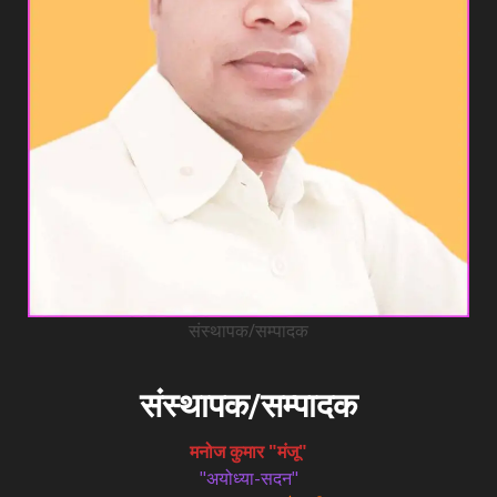
संस्थापक/सम्पादक
संस्थापक/सम्पादक
मनोज कुमार "मंजू"
"अयोध्या-सदन"