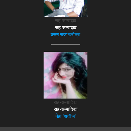
सह-सम्पादक
सह-सम्पादक
वरुण राज
ढलौत्रा
सह-सम्पादिका
सह-सम्पादिका
नेहा 'अजीज़'