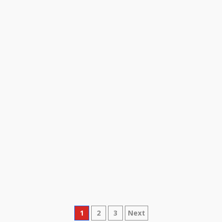
Posts
1
2
3
Next