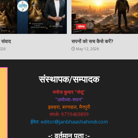
प्रेरणा
ी संवाद
सपनों को सच कैसे करें?
026
May 12, 2026
संस्थापक/सम्पादक
मनोज कुमार "मंजू"
"अयोध्या-सदन"
इकहरा, बरनाहल, मैनपुरी
संपर्क: 9719469899
ईमेल: editor@janbhaashahindi.com
-: वर्तमान पता :-