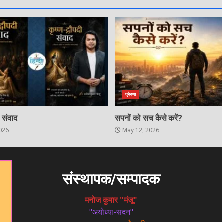
प्रेरणा
ी संवाद
सपनों को सच कैसे करें?
026
May 12, 2026
संस्थापक/सम्पादक
मनोज कुमार "मंजू"
"अयोध्या-सदन"